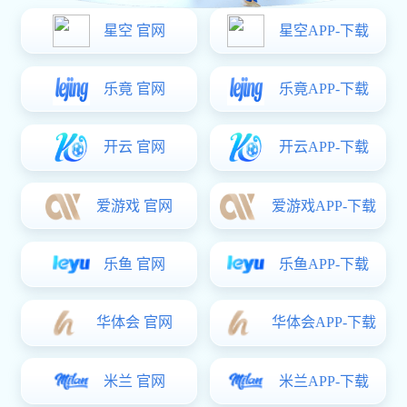
CBA辽宁队与广厦队激战赛
程安排及精彩看点解析
2026-02-10
1
分享
在中国篮球协会（CBA）联赛中，辽宁队与广厦队的对决总
是备受瞩目。这两支球队在过去几个赛季中都展现出了强大
的实力和竞争力。在即将到来的比赛中，球迷们不仅期待着
精彩的比赛过程，更希望见证球员们的出色表现。本文将从
赛事安排、球队阵容分析、战术布置及历史交锋记录四个方
面，对CBA辽宁队与广厦队的激战进行详细解析，以期为广
大球迷提供更深入的理解和预测。