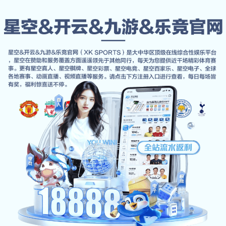
热点聚焦
首页
热点聚焦