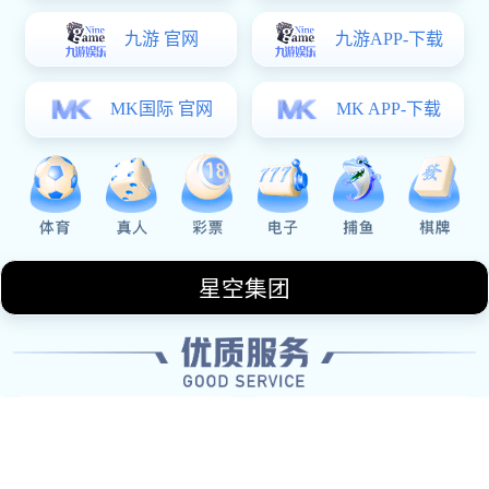
1、赛事安排与时间表
本赛季CBA常规赛已经进入了白热化阶段，辽宁队与广厦队
的对决将于下个月举行。这场比赛不仅是两个强队之间的较
量，更是各自争夺季后赛席位的重要一役。具体来说，比赛
定于周六晚上八点开始，地点设在辽沈大地上的沈阳，这里
将成为激情碰撞的舞台。
此次赛事安排得十分紧凑，两支球队将在短时间内完成多场
比赛，这对于双方都是一种考验。辽宁队在这段期间内需要
合理调配体能，而广厦队则需确保自身状态稳定，以应对连
场恶斗带来的压力。此外，双方教练组也会密切关注对方之
前几场比赛中的表现，为制定针对性的战术做好准备。
值得注意的是，此次赛事恰逢寒假期间，预计会吸引众多观
众前来现场助威。对于主场作战的辽宁队而言，他们无疑会
受到主场球迷热情支持，而客场作战的广厦队则需要在气氛
上克服一定困难。因此，这样的一场胜负关系重大的比赛，
无论是在竞技层面还是观赏性上，都值得期待。