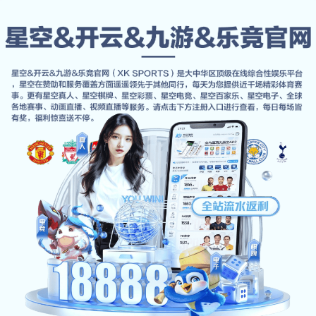
热点聚焦
首页
热点聚焦